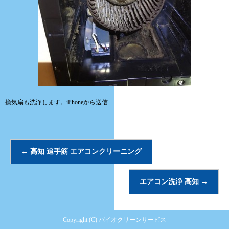
換気扇も洗浄します。iPhoneから送信
←
高知 追手筋 エアコンクリーニング
エアコン洗浄 高知
→
Copyright (C) バイオクリーンサービス