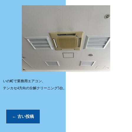
いの町で業務用エアコン、
テンカセ4方向の分解クリーニング5台。
←
古い投稿