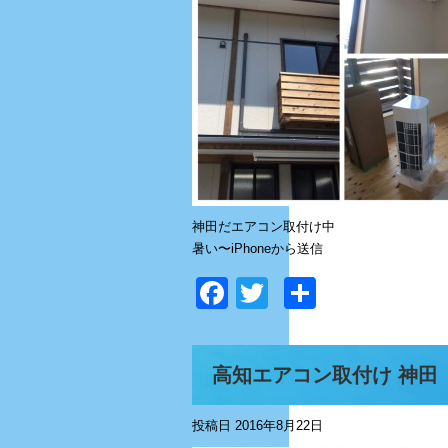
神田だエアコン取付け中
暑い〜iPhoneから送信
Facebook
Twitter
共
有
高知エアコン取付け 神田
投稿日
2016年8月22日