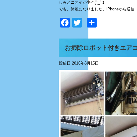
しみとニオイが少々(^_^;)
でも、綺麗になりました。iPhoneから送信
Facebook
Twitter
共
有
お掃除ロボット付きエアコ
投稿日
2016年8月15日