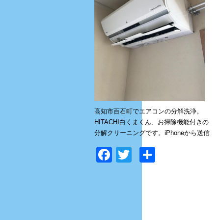
高知市百石町でエアコンの分解洗浄。
HITACHI白くまくん、お掃除機能付きの
分解クリーニングです。iPhoneから送信
Facebook
Twitter
共
有