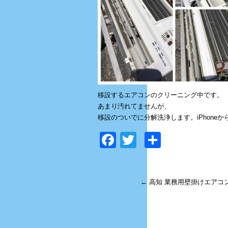
移設するエアコンのクリーニング中です。
あまり汚れてませんが、
移設のついでに分解洗浄します。iPhoneか
Facebook
Twitter
共
有
←
高知 業務用壁掛けエアコ