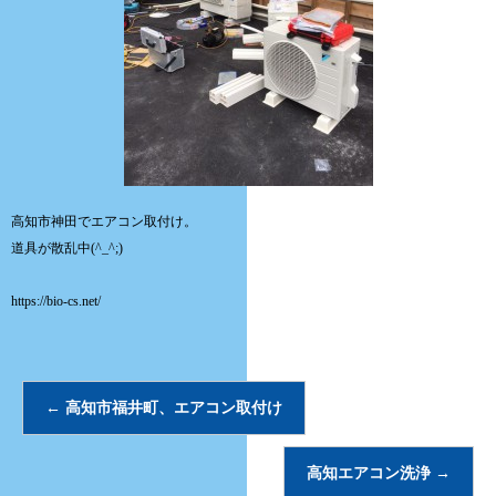
高知市神田でエアコン取付け。
道具が散乱中(^_^;)
https://bio-cs.net/
←
高知市福井町、エアコン取付け
高知エアコン洗浄
→