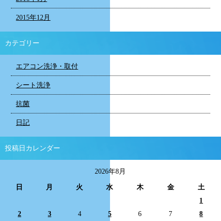
2015年12月
カテゴリー
エアコン洗浄・取付
シート洗浄
抗菌
日記
投稿日カレンダー
2026年8月
日
月
火
水
木
金
土
1
2
3
4
5
6
7
8