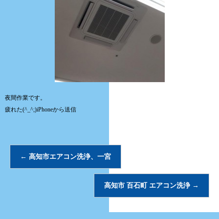
夜間作業です。
疲れた(^_^;)iPhoneから送信
←
高知市エアコン洗浄、一宮
高知市 百石町 エアコン洗浄
→